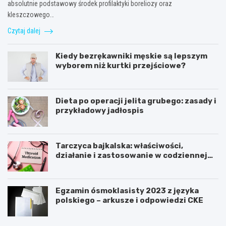
absolutnie podstawowy środek profilaktyki boreliozy oraz
kleszczowego…
Czytaj dalej
Kiedy bezrękawniki męskie są lepszym
wyborem niż kurtki przejściowe?
Dieta po operacji jelita grubego: zasady i
przykładowy jadłospis
Tarczyca bajkalska: właściwości,
działanie i zastosowanie w codziennej
pielęgnacji
Egzamin ósmoklasisty 2023 z języka
polskiego – arkusze i odpowiedzi CKE
C
J
o
a