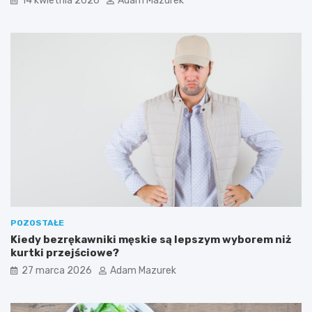
14 kwietnia 2026
Adam Mazurek
a
?
r
t
o
w
i
e
d
z
i
e
ć
POZOSTAŁE
Kiedy bezrękawniki męskie są lepszym wyborem niż
kurtki przejściowe?
27 marca 2026
Adam Mazurek