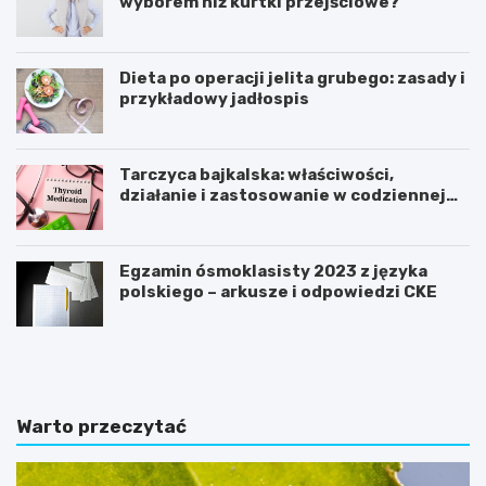
wyborem niż kurtki przejściowe?
Dieta po operacji jelita grubego: zasady i
przykładowy jadłospis
Tarczyca bajkalska: właściwości,
działanie i zastosowanie w codziennej
pielęgnacji
Egzamin ósmoklasisty 2023 z języka
polskiego – arkusze i odpowiedzi CKE
C
J
o
a
j
k
e
o
ś
d
Warto przeczytać
ć
c
ż
h
e
u