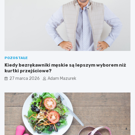
d
z
i
e
ć
POZOSTAŁE
Kiedy bezrękawniki męskie są lepszym wyborem niż
kurtki przejściowe?
27 marca 2026
Adam Mazurek