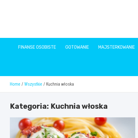
Skip
to
content
FINANSE OSOBISTE
GOTOWANIE
MAJSTERKOWANIE
Home
Wszystkie
Kuchnia włoska
Kategoria:
Kuchnia włoska