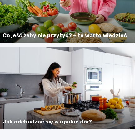
Co jeść żeby nie przytyć? – to warto wiedzieć
Jak odchudzać się w upalne dni?