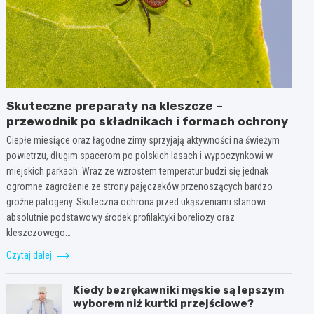
Skuteczne preparaty na kleszcze –
przewodnik po składnikach i formach ochrony
Ciepłe miesiące oraz łagodne zimy sprzyjają aktywności na świeżym
powietrzu, długim spacerom po polskich lasach i wypoczynkowi w
miejskich parkach. Wraz ze wzrostem temperatur budzi się jednak
ogromne zagrożenie ze strony pajęczaków przenoszących bardzo
groźne patogeny. Skuteczna ochrona przed ukąszeniami stanowi
absolutnie podstawowy środek profilaktyki boreliozy oraz
kleszczowego…
Czytaj dalej
Kiedy bezrękawniki męskie są lepszym
wyborem niż kurtki przejściowe?