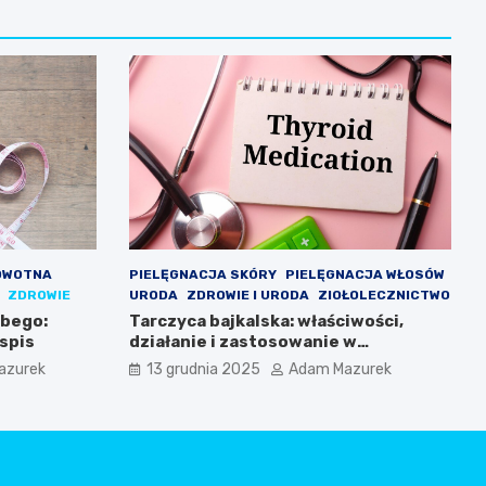
OWOTNA
PIELĘGNACJA SKÓRY
PIELĘGNACJA WŁOSÓW
ZDROWIE
URODA
ZDROWIE I URODA
ZIOŁOLECZNICTWO
ubego:
Tarczyca bajkalska: właściwości,
spis
działanie i zastosowanie w
codziennej pielęgnacji
azurek
13 grudnia 2025
Adam Mazurek