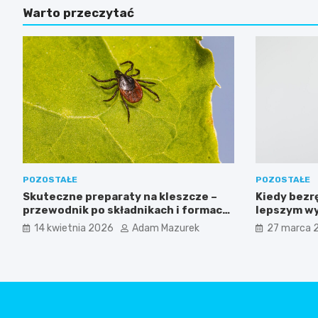
Warto przeczytać
POZOSTAŁE
POZOSTAŁE
Skuteczne preparaty na kleszcze –
Kiedy bezr
przewodnik po składnikach i formach
lepszym wy
ochrony
przejściow
14 kwietnia 2026
Adam Mazurek
27 marca 