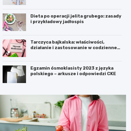
Dieta po operacji jelita grubego: zasady
i przykładowy jadłospis
Tarczyca bajkalska: właściwości,
działanie i zastosowanie w codziennej
pielęgnacji
Egzamin ósmoklasisty 2023 z języka
polskiego – arkusze i odpowiedzi CKE