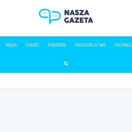
naszagazeta.pl
MODA
OGRÓD
PODRÓŻE
RODZICIELSTWO
TECHNOL