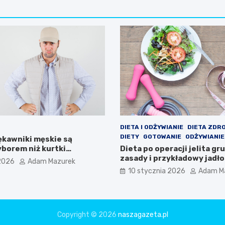
DIETA I ODŻYWIANIE
DIETA ZDR
DIETY
GOTOWANIE
ODŻYWIANIE
ękawniki męskie są
borem niż kurtki
Dieta po operacji jelita gr
e?
zasady i przykładowy jadło
2026
Adam Mazurek
10 stycznia 2026
Adam M
Copyright © 2026
naszagazeta.pl