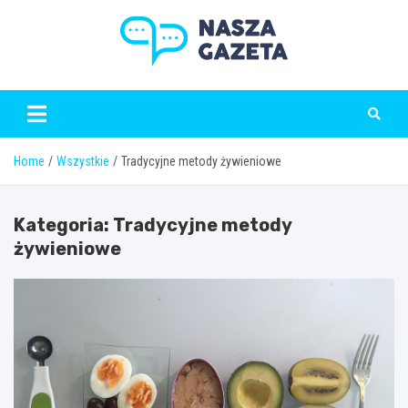
Skip
to
content
naszagazeta.pl
Home
Wszystkie
Tradycyjne metody żywieniowe
Kategoria:
Tradycyjne metody
żywieniowe