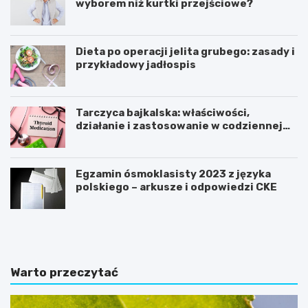
wyborem niż kurtki przejściowe?
Dieta po operacji jelita grubego: zasady i
przykładowy jadłospis
Tarczyca bajkalska: właściwości,
działanie i zastosowanie w codziennej
pielęgnacji
Egzamin ósmoklasisty 2023 z języka
polskiego – arkusze i odpowiedzi CKE
C
J
o
a
j
k
e
o
ś
d
Warto przeczytać
ć
c
ż
h
e
u