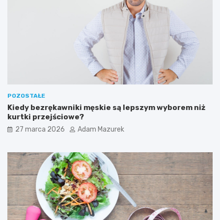
d
z
i
e
ć
POZOSTAŁE
Kiedy bezrękawniki męskie są lepszym wyborem niż
kurtki przejściowe?
27 marca 2026
Adam Mazurek