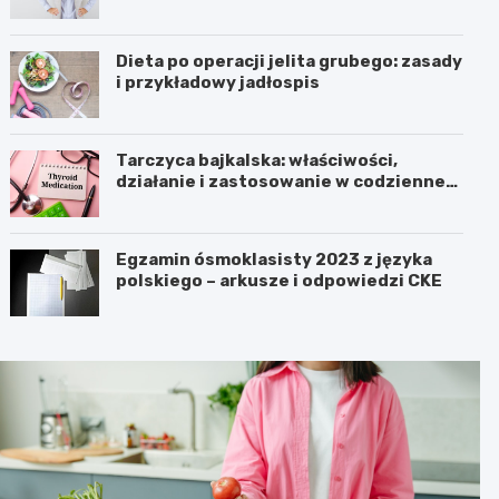
Dieta po operacji jelita grubego: zasady
i przykładowy jadłospis
Tarczyca bajkalska: właściwości,
działanie i zastosowanie w codziennej
pielęgnacji
Egzamin ósmoklasisty 2023 z języka
polskiego – arkusze i odpowiedzi CKE