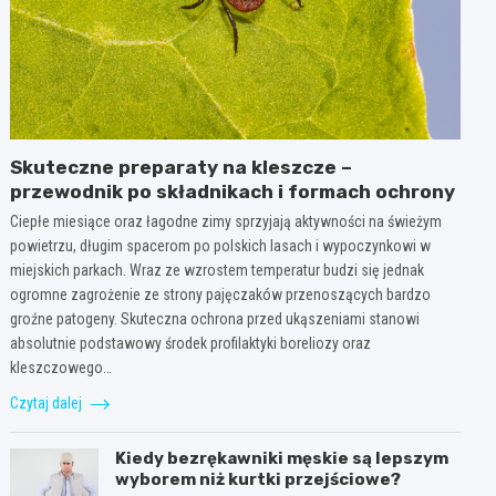
Skuteczne preparaty na kleszcze –
przewodnik po składnikach i formach ochrony
Ciepłe miesiące oraz łagodne zimy sprzyjają aktywności na świeżym
powietrzu, długim spacerom po polskich lasach i wypoczynkowi w
miejskich parkach. Wraz ze wzrostem temperatur budzi się jednak
ogromne zagrożenie ze strony pajęczaków przenoszących bardzo
groźne patogeny. Skuteczna ochrona przed ukąszeniami stanowi
absolutnie podstawowy środek profilaktyki boreliozy oraz
kleszczowego…
Czytaj dalej
Kiedy bezrękawniki męskie są lepszym
wyborem niż kurtki przejściowe?