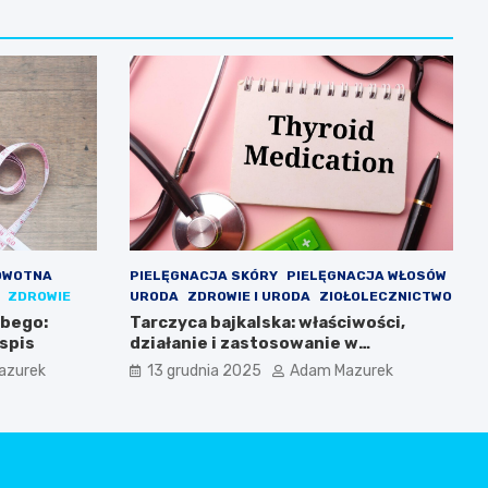
OWOTNA
PIELĘGNACJA SKÓRY
PIELĘGNACJA WŁOSÓW
ZDROWIE
URODA
ZDROWIE I URODA
ZIOŁOLECZNICTWO
ubego:
Tarczyca bajkalska: właściwości,
spis
działanie i zastosowanie w
codziennej pielęgnacji
azurek
13 grudnia 2025
Adam Mazurek