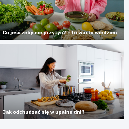
Co jeść żeby nie przytyć? – to warto wiedzieć
Jak odchudzać się w upalne dni?