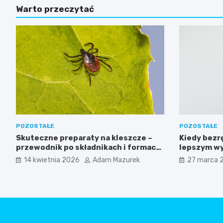
Warto przeczytać
POZOSTAŁE
POZOSTAŁE
Skuteczne preparaty na kleszcze –
Kiedy bezr
przewodnik po składnikach i formach
lepszym wy
ochrony
przejściow
14 kwietnia 2026
Adam Mazurek
27 marca 