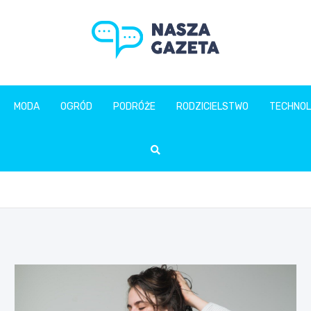
naszagazeta.pl
MODA
OGRÓD
PODRÓŻE
RODZICIELSTWO
TECHNOL