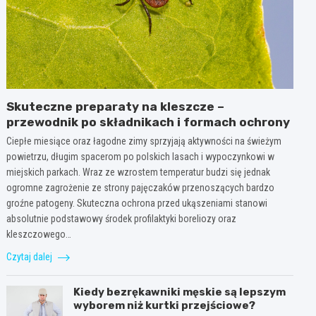
Skuteczne preparaty na kleszcze –
przewodnik po składnikach i formach ochrony
Ciepłe miesiące oraz łagodne zimy sprzyjają aktywności na świeżym
powietrzu, długim spacerom po polskich lasach i wypoczynkowi w
miejskich parkach. Wraz ze wzrostem temperatur budzi się jednak
ogromne zagrożenie ze strony pajęczaków przenoszących bardzo
groźne patogeny. Skuteczna ochrona przed ukąszeniami stanowi
absolutnie podstawowy środek profilaktyki boreliozy oraz
kleszczowego…
Czytaj dalej
Kiedy bezrękawniki męskie są lepszym
wyborem niż kurtki przejściowe?