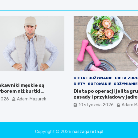
DIETA I ODŻYWIANIE
DIETA ZDR
DIETY
GOTOWANIE
ODŻYWIANIE
ękawniki męskie są
borem niż kurtki
Dieta po operacji jelita gr
e?
zasady i przykładowy jadło
2026
Adam Mazurek
10 stycznia 2026
Adam M
Copyright © 2026
naszagazeta.pl