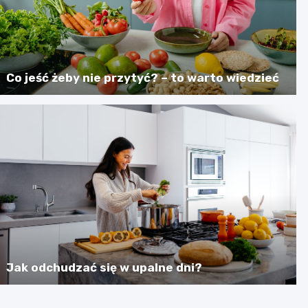
Co jeść żeby nie przytyć? – to warto wiedzieć
Jak odchudzać się w upalne dni?