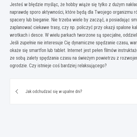
Jesteś w błędzie myśląc, że hobby wiąże się tylko z dużym nakła
naprawdę sporo aktywności, które będą dla Twojego organizmu rów
spacery lub bieganie. Nie trzeba wiele by zacząć, a posiadając s
zaplanować ciekawe trasy, czy np. policzyć przy okazji spalone kal
wrotkach i desce. W wielu parkach tworzone są specjalne, oddziel
Jeśli zupełnie nie interesuje Cię dynamiczne spędzanie czasu, war
okaże się smartfon lub tablet. Internet jest pełen filmów instruk
ze sobą zalety spędzania czasu na świeżym powietrzu z rozwojem
ogrodzie. Czy istnieje coś bardziej relaksującego?
Nawigacja
Jak odchudzać się w upalne dni?
wpisu