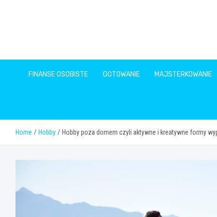
Skip
to
content
FINANSE OSOBISTE
GOTOWANIE
MAJSTERKOWANIE
Home
Hobby
Hobby poza domem czyli aktywne i kreatywne formy w