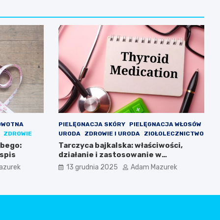
OWOTNA
PIELĘGNACJA SKÓRY
PIELĘGNACJA WŁOSÓW
ZDROWIE
URODA
ZDROWIE I URODA
ZIOŁOLECZNICTWO
ubego:
Tarczyca bajkalska: właściwości,
spis
działanie i zastosowanie w
codziennej pielęgnacji
azurek
13 grudnia 2025
Adam Mazurek