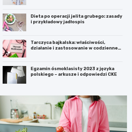
Dieta po operacji jelita grubego: zasady
i przykładowy jadłospis
Tarczyca bajkalska: właściwości,
działanie i zastosowanie w codziennej
pielęgnacji
Egzamin ósmoklasisty 2023 z języka
polskiego – arkusze i odpowiedzi CKE