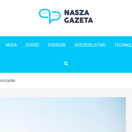
naszagazeta.pl
MODA
OGRÓD
PODRÓŻE
RODZICIELSTWO
TECHNOL
ypoczynku