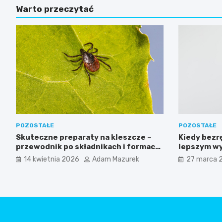
Warto przeczytać
POZOSTAŁE
POZOSTAŁE
Skuteczne preparaty na kleszcze –
Kiedy bezr
przewodnik po składnikach i formach
lepszym wy
ochrony
przejściow
14 kwietnia 2026
Adam Mazurek
27 marca 