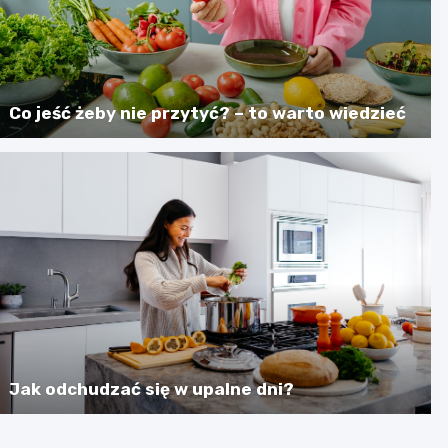
Co jeść żeby nie przytyć? – to warto wiedzieć
Jak odchudzać się w upalne dni?