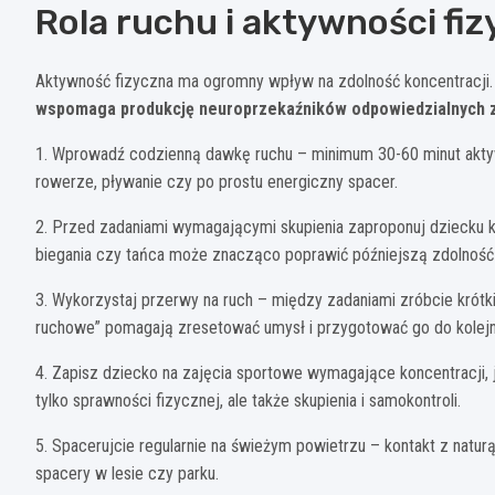
Rola ruchu i aktywności fiz
Aktywność fizyczna ma ogromny wpływ na zdolność koncentracji
wspomaga produkcję neuroprzekaźników odpowiedzialnych z
1. Wprowadź codzienną dawkę ruchu – minimum 30-60 minut aktyw
rowerze, pływanie czy po prostu energiczny spacer.
2. Przed zadaniami wymagającymi skupienia zaproponuj dziecku kró
biegania czy tańca może znacząco poprawić późniejszą zdolność 
3. Wykorzystaj przerwy na ruch – między zadaniami zróbcie krótki
ruchowe” pomagają zresetować umysł i przygotować go do kolejn
4. Zapisz dziecko na zajęcia sportowe wymagające koncentracji, ja
tylko sprawności fizycznej, ale także skupienia i samokontroli.
5. Spacerujcie regularnie na świeżym powietrzu – kontakt z nat
spacery w lesie czy parku.