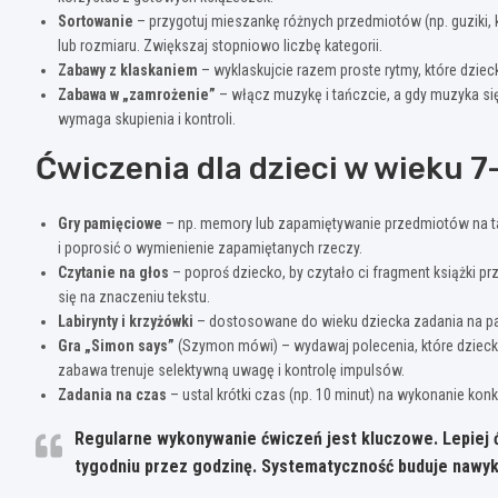
Sortowanie
– przygotuj mieszankę różnych przedmiotów (np. guziki, ko
lub rozmiaru. Zwiększaj stopniowo liczbę kategorii.
Zabawy z klaskaniem
– wyklaskujcie razem proste rytmy, które dzi
Zabawa w „zamrożenie”
– włącz muzykę i tańczcie, a gdy muzyka si
wymaga skupienia i kontroli.
Ćwiczenia dla dzieci w wieku 7-
Gry pamięciowe
– np. memory lub zapamiętywanie przedmiotów na ta
i poprosić o wymienienie zapamiętanych rzeczy.
Czytanie na głos
– poproś dziecko, by czytało ci fragment książki prz
się na znaczeniu tekstu.
Labirynty i krzyżówki
– dostosowane do wieku dziecka zadania na papi
Gra „Simon says”
(Szymon mówi) – wydawaj polecenia, które dzieck
zabawa trenuje selektywną uwagę i kontrolę impulsów.
Zadania na czas
– ustal krótki czas (np. 10 minut) na wykonanie kon
Regularne wykonywanie ćwiczeń jest kluczowe. Lepiej ćw
tygodniu przez godzinę. Systematyczność buduje nawyk