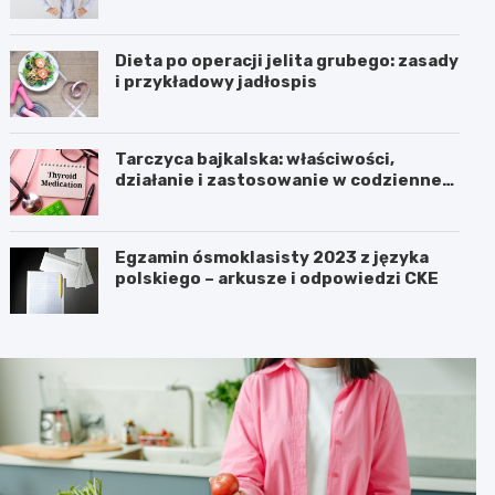
Dieta po operacji jelita grubego: zasady
i przykładowy jadłospis
Tarczyca bajkalska: właściwości,
działanie i zastosowanie w codziennej
pielęgnacji
Egzamin ósmoklasisty 2023 z języka
polskiego – arkusze i odpowiedzi CKE