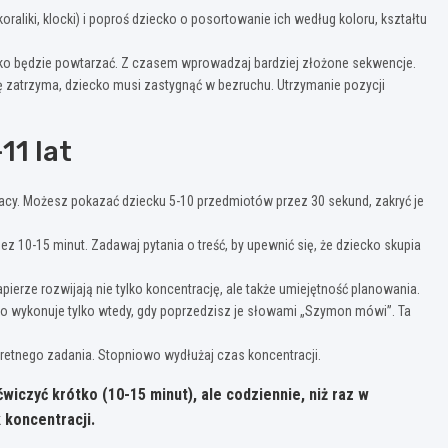
raliki, klocki) i poproś dziecko o posortowanie ich według koloru, kształtu
ecko będzie powtarzać. Z czasem wprowadzaj bardziej złożone sekwencje.
ę zatrzyma, dziecko musi zastygnąć w bezruchu. Utrzymanie pozycji
11 lat
cy. Możesz pokazać dziecku 5-10 przedmiotów przez 30 sekund, zakryć je
ez 10-15 minut. Zadawaj pytania o treść, by upewnić się, że dziecko skupia
erze rozwijają nie tylko koncentrację, ale także umiejętność planowania.
o wykonuje tylko wtedy, gdy poprzedzisz je słowami „Szymon mówi”. Ta
kretnego zadania. Stopniowo wydłużaj czas koncentracji.
iczyć krótko (10-15 minut), ale codziennie, niż raz w
 koncentracji.