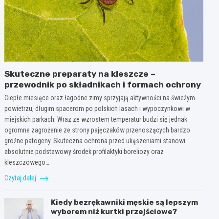
Skuteczne preparaty na kleszcze –
przewodnik po składnikach i formach ochrony
Ciepłe miesiące oraz łagodne zimy sprzyjają aktywności na świeżym
powietrzu, długim spacerom po polskich lasach i wypoczynkowi w
miejskich parkach. Wraz ze wzrostem temperatur budzi się jednak
ogromne zagrożenie ze strony pajęczaków przenoszących bardzo
groźne patogeny. Skuteczna ochrona przed ukąszeniami stanowi
absolutnie podstawowy środek profilaktyki boreliozy oraz
kleszczowego…
Czytaj dalej
Kiedy bezrękawniki męskie są lepszym
wyborem niż kurtki przejściowe?