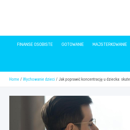
Skip
to
content
FINANSE OSOBISTE
GOTOWANIE
MAJSTERKOWANIE
Home
Wychowanie dzieci
Jak poprawić koncentrację u dziecka: skut