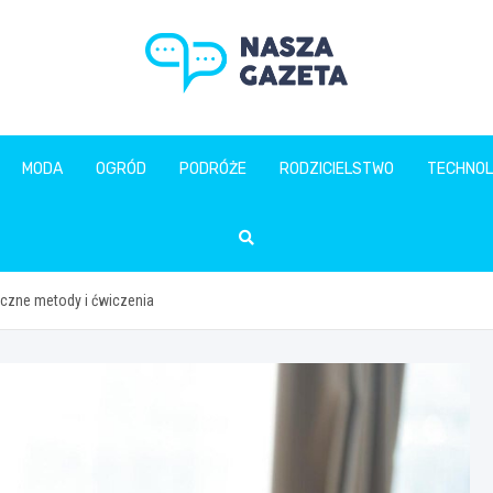
naszagazeta.pl
MODA
OGRÓD
PODRÓŻE
RODZICIELSTWO
TECHNOL
eczne metody i ćwiczenia