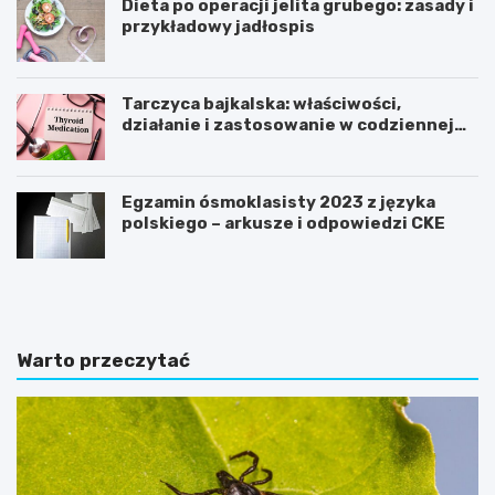
Dieta po operacji jelita grubego: zasady i
przykładowy jadłospis
Tarczyca bajkalska: właściwości,
działanie i zastosowanie w codziennej
pielęgnacji
Egzamin ósmoklasisty 2023 z języka
polskiego – arkusze i odpowiedzi CKE
C
J
o
a
j
k
e
o
ś
d
Warto przeczytać
ć
c
ż
h
e
u
b
d
y
z
n
a
i
ć