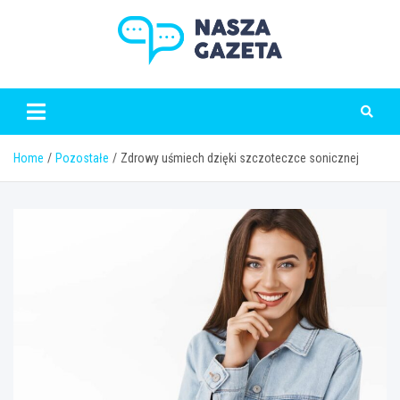
Skip
to
content
naszagazeta.pl
Home
Pozostałe
Zdrowy uśmiech dzięki szczoteczce sonicznej