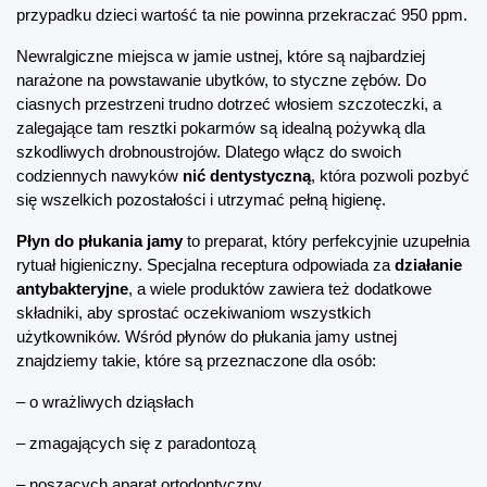
przypadku dzieci wartość ta nie powinna przekraczać 950 ppm.
Newralgiczne miejsca w jamie ustnej, które są najbardziej 
narażone na powstawanie ubytków, to styczne zębów. Do 
ciasnych przestrzeni trudno dotrzeć włosiem szczoteczki, a 
zalegające tam resztki pokarmów są idealną pożywką dla 
szkodliwych drobnoustrojów. Dlatego włącz do swoich 
codziennych nawyków 
nić dentystyczną
, która pozwoli pozbyć 
się wszelkich pozostałości i utrzymać pełną higienę.
Płyn do płukania jamy
 to preparat, który perfekcyjnie uzupełnia 
rytuał higieniczny. Specjalna receptura odpowiada za 
działanie 
antybakteryjne
, a wiele produktów zawiera też dodatkowe 
składniki, aby sprostać oczekiwaniom wszystkich 
użytkowników. Wśród płynów do płukania jamy ustnej 
znajdziemy takie, które są przeznaczone dla osób:
– o wrażliwych dziąsłach
– zmagających się z paradontozą
– noszących aparat ortodontyczny