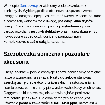
W sklepie
DentiLove.pl
 znajdziemy wiele szczoteczek 
sonicznych. Wybierając dla siebie nowe urządzenie zwróć 
uwagę na dostępne opcje i zakres możliwości. Modele, na które 
z pewnością warto zwrócić uwagę, posiadają 
kilka trybów 
pracy
. Oprócz wspomnianej już opcji 
wybielania zębów
, 
bardzo przydatny jest 
tryb delikatny
 oraz 
masaż dziąseł
. Bo 
nowoczesne szczoteczki soniczne pomagają nam 
kompleksowo dbać o całą jamą ustną
.
Szczoteczka soniczna i pozostałe 
akcesoria
Chcąc zadbać w pełni o kondycję zębów, powinniśmy pamiętać 
także o wzmacnianiu szkliwa. 
Pasty do zębów
 stanowią 
szeroką gamę preparatów o uniwersalnym zastosowaniu, a 
fluor to powszechnie znany pierwiastek wchodzący w ich skład. 
Odgrywa on kluczową rolę dla zdrowia zębów, ponieważ 
remineralizuje szkliwo. Dla osób dorosłych zalecane jest 
używanie 
pasty o zawartości fluoru 1450 ppm
, natomiast w 