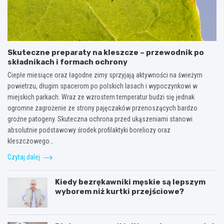
Skuteczne preparaty na kleszcze – przewodnik po
składnikach i formach ochrony
Ciepłe miesiące oraz łagodne zimy sprzyjają aktywności na świeżym
powietrzu, długim spacerom po polskich lasach i wypoczynkowi w
miejskich parkach. Wraz ze wzrostem temperatur budzi się jednak
ogromne zagrożenie ze strony pajęczaków przenoszących bardzo
groźne patogeny. Skuteczna ochrona przed ukąszeniami stanowi
absolutnie podstawowy środek profilaktyki boreliozy oraz
kleszczowego…
Czytaj dalej
Kiedy bezrękawniki męskie są lepszym
wyborem niż kurtki przejściowe?