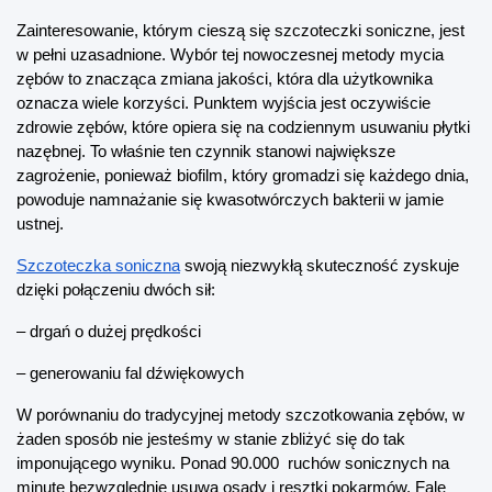
Zainteresowanie, którym cieszą się szczoteczki soniczne, jest 
w pełni uzasadnione. Wybór tej nowoczesnej metody mycia 
zębów to znacząca zmiana jakości, która dla użytkownika 
oznacza wiele korzyści. Punktem wyjścia jest oczywiście 
zdrowie zębów, które opiera się na codziennym usuwaniu płytki 
nazębnej. To właśnie ten czynnik stanowi największe 
zagrożenie, ponieważ biofilm, który gromadzi się każdego dnia, 
powoduje namnażanie się kwasotwórczych bakterii w jamie 
ustnej.
Szczoteczka soniczna
 swoją niezwykłą skuteczność zyskuje 
dzięki połączeniu dwóch sił:
– drgań o dużej prędkości
– generowaniu fal dźwiękowych
W porównaniu do tradycyjnej metody szczotkowania zębów, w 
żaden sposób nie jesteśmy w stanie zbliżyć się do tak 
imponującego wyniku. Ponad 90.000  ruchów sonicznych na 
minutę bezwzględnie usuwa osady i resztki pokarmów. Fale 