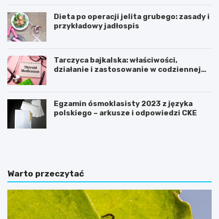
Dieta po operacji jelita grubego: zasady i
przykładowy jadłospis
Tarczyca bajkalska: właściwości,
działanie i zastosowanie w codziennej
pielęgnacji
Egzamin ósmoklasisty 2023 z języka
polskiego – arkusze i odpowiedzi CKE
C
J
o
a
j
k
e
o
ś
d
Warto przeczytać
ć
c
ż
h
e
u
b
d
y
z