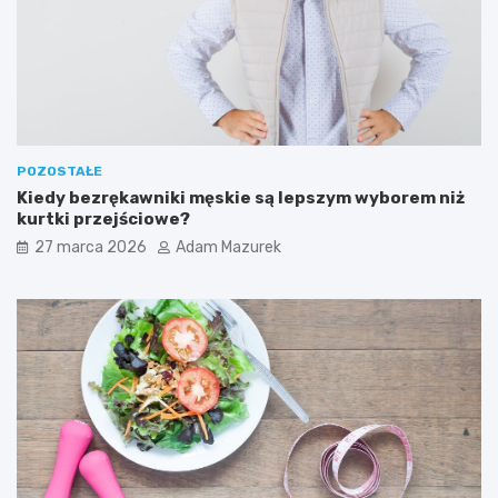
i
e
ć
POZOSTAŁE
Kiedy bezrękawniki męskie są lepszym wyborem niż
kurtki przejściowe?
27 marca 2026
Adam Mazurek