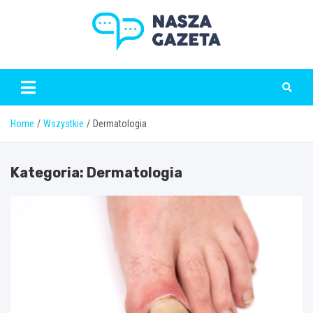
Skip
to
content
naszagazeta.pl
Home
Wszystkie
Dermatologia
Kategoria:
Dermatologia