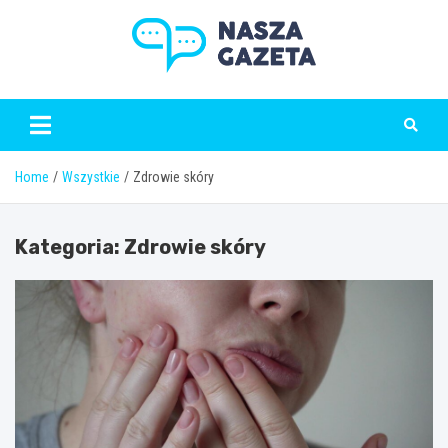
Skip
to
content
naszagazeta.pl
Home
Wszystkie
Zdrowie skóry
Kategoria:
Zdrowie skóry