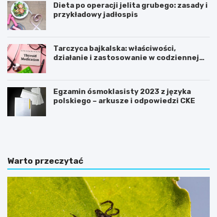
Dieta po operacji jelita grubego: zasady i
przykładowy jadłospis
Tarczyca bajkalska: właściwości,
działanie i zastosowanie w codziennej
pielęgnacji
Egzamin ósmoklasisty 2023 z języka
polskiego – arkusze i odpowiedzi CKE
C
J
o
a
j
k
e
o
ś
d
Warto przeczytać
ć
c
ż
h
e
u
b
d
y
z
n
a
i
ć