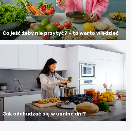
Co jeść żeby nie przytyć? – to warto wiedzieć
Jak odchudzać się w upalne dni?