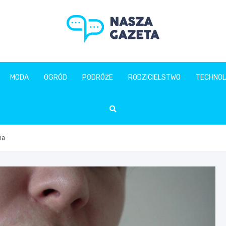
naszagazeta.pl
MODA
OGRÓD
PODRÓŻE
RODZICIELSTWO
TECHNOL
ia