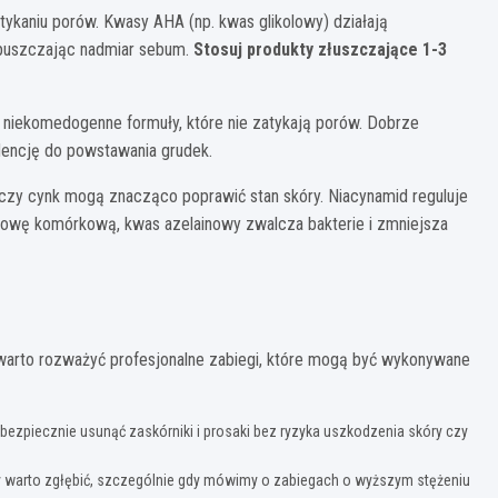
ykaniu porów. Kwasy AHA (np. kwas glikolowy) działają
zpuszczając nadmiar sebum.
Stosuj produkty złuszczające 1-3
e, niekomedogenne formuły, które nie zatykają porów. Dobrze
dencję do powstawania grudek.
y czy cynk mogą znacząco poprawić stan skóry. Niacynamid reguluje
odnowę komórkową, kwas azelainowy zwalcza bakterie i zmniejsza
 warto rozważyć profesjonalne zabiegi, które mogą być wykonywane
zpiecznie usunąć zaskórniki i prosaki bez ryzyka uszkodzenia skóry czy
ry warto zgłębić, szczególnie gdy mówimy o zabiegach o wyższym stężeniu