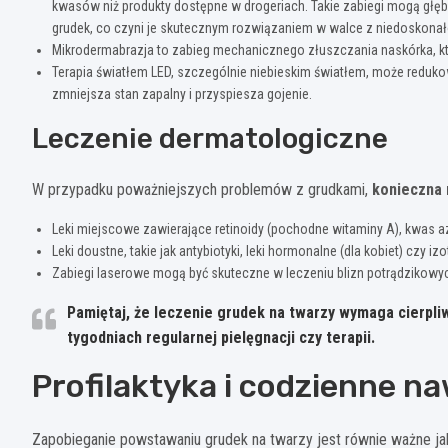
kwasów niż produkty dostępne w drogeriach. Takie zabiegi mogą głęb
grudek, co czyni je skutecznym rozwiązaniem w walce z niedoskonał
Mikrodermabrazja to zabieg mechanicznego złuszczania naskórka, k
Terapia światłem LED, szczególnie niebieskim światłem, może reduko
zmniejsza stan zapalny i przyspiesza gojenie.
Leczenie dermatologiczne
W przypadku poważniejszych problemów z grudkami,
konieczna 
Leki miejscowe zawierające retinoidy (pochodne witaminy A), kwas az
Leki doustne, takie jak antybiotyki, leki hormonalne (dla kobiet) czy i
Zabiegi laserowe mogą być skuteczne w leczeniu blizn potrądzikowyc
Pamiętaj, że leczenie grudek na twarzy wymaga cierpliw
tygodniach regularnej pielęgnacji czy terapii.
Profilaktyka i codzienne n
Zapobieganie powstawaniu grudek na twarzy jest równie ważne ja