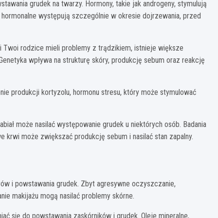
tawania grudek na twarzy. Hormony, takie jak androgeny, stymulują
 hormonalne występują szczególnie w okresie dojrzewania, przed
i Twoi rodzice mieli problemy z trądzikiem, istnieje większe
enetyka wpływa na strukturę skóry, produkcję sebum oraz reakcję
ie produkcji kortyzolu, hormonu stresu, który może stymulować
biał może nasilać występowanie grudek u niektórych osób. Badania
 krwi może zwiększać produkcję sebum i nasilać stan zapalny.
ów i powstawania grudek. Zbyt agresywne oczyszczanie,
ie makijażu mogą nasilać problemy skórne.
niać się do powstawania zaskórników i grudek. Oleje mineralne,