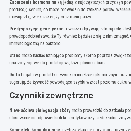
Zaburzenia hormonalne
są jedną z najczęstszych przyczyn pows
produkcję sebum, co może prowadzić do zatkania porów. Wahania
miesiączką, w czasie ciąży oraz menopauzy.
Predyspozycje genetyczne
również odgrywają istotną rolę. Jeśl
prawdopodobieństwo, że Ty również będziesz się z nim zmagać. G
immunologiczną na bakterie.
Stres
może nasilać istniejące problemy skórne poprzez zwiększen
gruczoły łojowe do produkcji większej ilości sebum.
Dieta
bogata w produkty o wysokim indeksie glikemicznym oraz na
sugerują, że żywność powodująca szybki wzrost poziomu cukru we
Czynniki zewnętrzne
Niewłaściwa pielęgnacja skóry
może prowadzić do zatkania por
stosowanie nieodpowiednich kosmetyków czy niedokładne zmywan
Kosmetyki komedogenne
, czyli zatykające pory, mogą przyczy