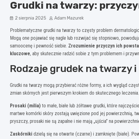
Grudki na twarzy: przyczy
2 sierpnia 2025
Adam Mazurek
Problematyczne grudki na twarzy to częsty problem dermatologicz
Mogą one pojawiać się nagle lub rozwijać się stopniowo, powodują
samoocenę i pewność siebie.
Zrozumienie przyczyn ich powsta
kluczowe
, aby skutecznie radzić sobie z tym problemem i przyw
Rodzaje grudek na twarzy i
Grudki na twarzy mogą przybierać różne formy, a ich wygląd częs
zmian skórnych jest pierwszym krokiem do skutecznego leczenia.
Prosaki (milia)
to małe, białe lub żółtawe grudki, które najczęści
martwe komórki skóry zostają uwięzione pod jej powierzchnią, t
pryszczy, prosaki nie są zapalne i nie mają „ujścia” na powierzchni
Zaskórniki
dzielą się na otwarte (czarne) i zamknięte (białe). P