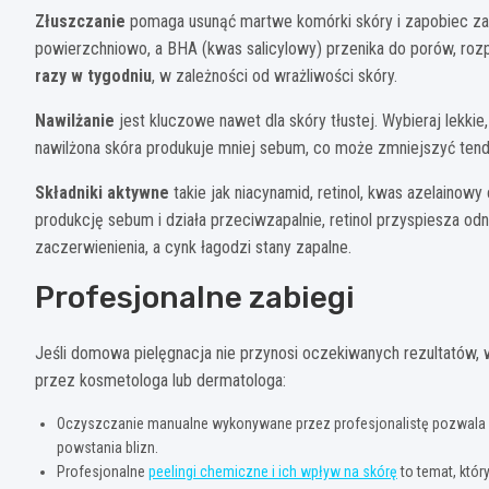
Złuszczanie
pomaga usunąć martwe komórki skóry i zapobiec zat
powierzchniowo, a BHA (kwas salicylowy) przenika do porów, ro
razy w tygodniu
, w zależności od wrażliwości skóry.
Nawilżanie
jest kluczowe nawet dla skóry tłustej. Wybieraj lekki
nawilżona skóra produkuje mniej sebum, co może zmniejszyć ten
Składniki aktywne
takie jak niacynamid, retinol, kwas azelainow
produkcję sebum i działa przeciwzapalnie, retinol przyspiesza 
zaczerwienienia, a cynk łagodzi stany zapalne.
Profesjonalne zabiegi
Jeśli domowa pielęgnacja nie przynosi oczekiwanych rezultatów,
przez kosmetologa lub dermatologa:
Oczyszczanie manualne wykonywane przez profesjonalistę pozwala be
powstania blizn.
Profesjonalne
peelingi chemiczne i ich wpływ na skórę
to temat, któ