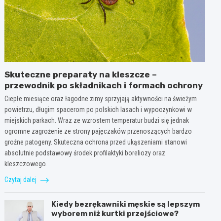
Skuteczne preparaty na kleszcze –
przewodnik po składnikach i formach ochrony
Ciepłe miesiące oraz łagodne zimy sprzyjają aktywności na świeżym
powietrzu, długim spacerom po polskich lasach i wypoczynkowi w
miejskich parkach. Wraz ze wzrostem temperatur budzi się jednak
ogromne zagrożenie ze strony pajęczaków przenoszących bardzo
groźne patogeny. Skuteczna ochrona przed ukąszeniami stanowi
absolutnie podstawowy środek profilaktyki boreliozy oraz
kleszczowego…
Czytaj dalej
Kiedy bezrękawniki męskie są lepszym
wyborem niż kurtki przejściowe?