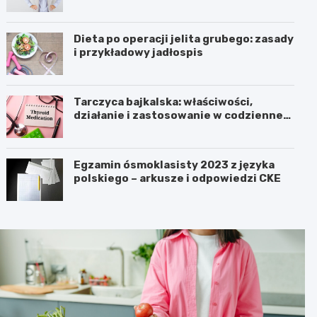
Dieta po operacji jelita grubego: zasady
i przykładowy jadłospis
Tarczyca bajkalska: właściwości,
działanie i zastosowanie w codziennej
pielęgnacji
Egzamin ósmoklasisty 2023 z języka
polskiego – arkusze i odpowiedzi CKE