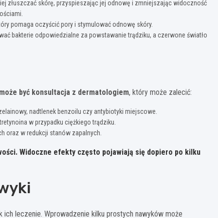
iej złuszczać skórę, przyspieszając jej odnowę i zmniejszając widoczność
ościami.
tóry pomaga oczyścić pory i stymulować odnowę skóry.
wać bakterie odpowiedzialne za powstawanie trądziku, a czerwone światło
może być konsultacja z dermatologiem
, który może zalecić:
elainowy, nadtlenek benzoilu czy antybiotyki miejscowe.
zotretynoina w przypadku ciężkiego trądziku.
h oraz w redukcji stanów zapalnych.
ości. Widoczne efekty często pojawiają się dopiero po kilku
awyki
k ich leczenie. Wprowadzenie kilku prostych nawyków może