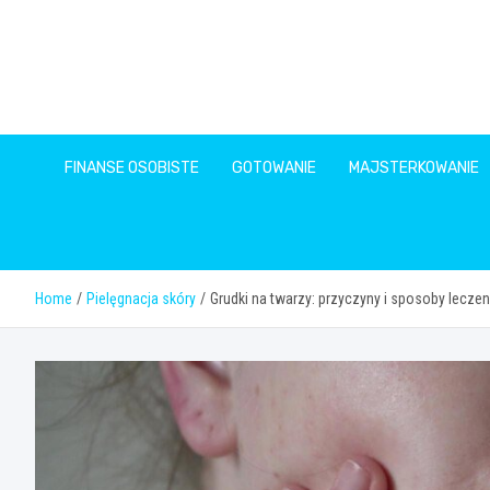
Skip
to
content
FINANSE OSOBISTE
GOTOWANIE
MAJSTERKOWANIE
Home
Pielęgnacja skóry
Grudki na twarzy: przyczyny i sposoby leczen